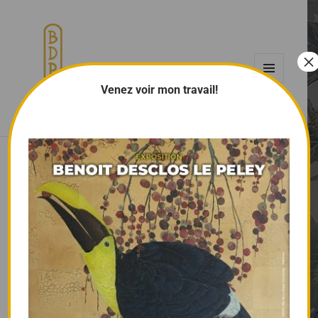
×
Menu
Venez voir mon travail!
Benoit Desclos le Peley
et
widgets
Le vignoble
Peinture inversée sur fond peint, composée de 14
panneaux
Dimension d’1 panneau : 50 cm x 55 cm
Dimensions totales : 350 cm x 110 cm