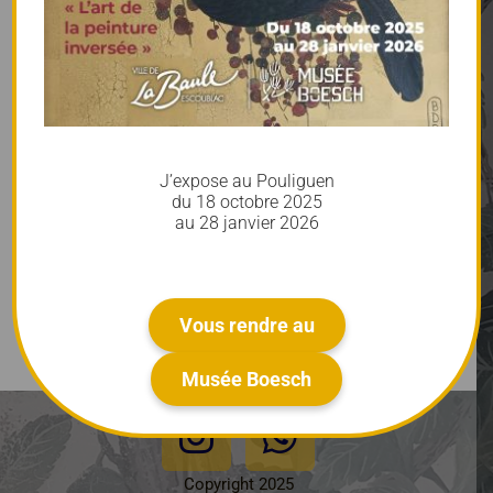
Un
J’expose au Pouliguen
du 18 octobre 2025
au 28 janvier 2026
Un vignoble-détail
Vous rendre au
Musée Boesch
Copyright 2025