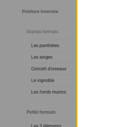
Peinture Inversée
Grands formats
Les panthères
Les singes
Concert d’oiseaux
Le vignoble
Les fonds marins
Petits formats
La 
Les 3 éléments