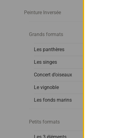
Peinture Inversée
Grands formats
Les panthères
Les singes
Concert d’oiseaux
Le vignoble
Les fonds marins
Petits formats
Les 3 éléments